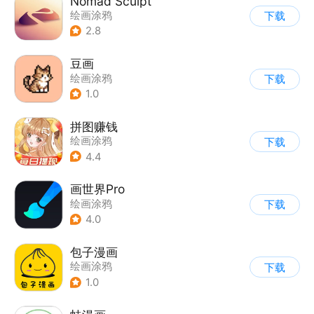
Nomad Sculpt
绘画涂鸦
下载
2.8
豆画
绘画涂鸦
下载
1.0
拼图赚钱
绘画涂鸦
下载
4.4
画世界Pro
绘画涂鸦
下载
4.0
包子漫画
绘画涂鸦
下载
1.0