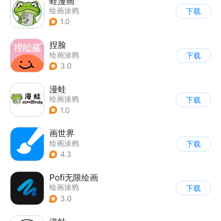
蛙漫画
绘画涂鸦
下载
1.0
捏脸
绘画涂鸦
下载
3.0
漫蛙
绘画涂鸦
下载
1.0
画世界
绘画涂鸦
下载
4.3
Pofi无限绘画
绘画涂鸦
下载
3.0