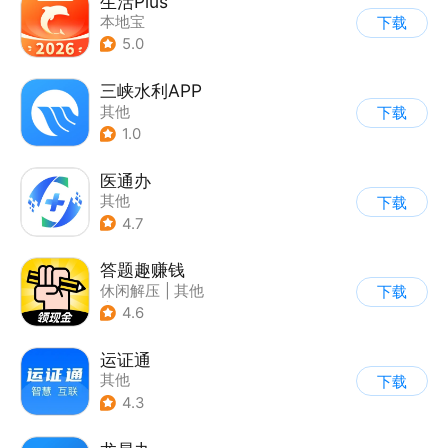
生活Plus
本地宝
下载
5.0
三峡水利APP
其他
下载
1.0
医通办
其他
下载
4.7
答题趣赚钱
休闲解压
|
其他
下载
|
知识问答
4.6
运证通
其他
下载
4.3