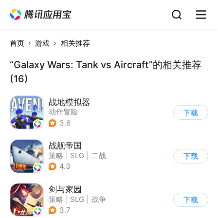
首页
游戏
相关推荐
“Galaxy Wars: Tank vs Aircraft”的相关推荐
(16)
战地模拟器
动作冒险
下载
|
第一人称射击
|
枪战
3.6
战舰帝国
策略
|
SLG
|
二战
下载
|
写实
4.3
剑与家园
策略
|
SLG
|
战争
下载
|
欧美风
3.7