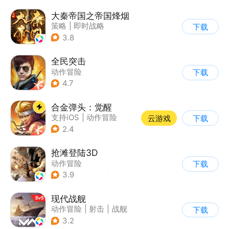
大秦帝国之帝国烽烟
策略
|
即时战略
下载
|
小说改编
|
大秦帝国
3.8
全民突击
动作冒险
下载
|
第三人称射击
|
枪战
4.7
|
战术竞技
合金弹头：觉醒
支持iOS
|
动作冒险
云游戏
下载
|
射击
|
街机
2.4
抢滩登陆3D
动作冒险
下载
|
第一人称射击
|
枪战
3.9
|
抢滩登陆
现代战舰
动作冒险
|
射击
|
战舰
下载
|
5v5
3.2