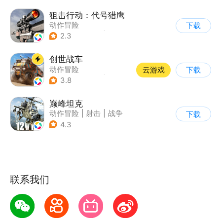
狙击行动：代号猎鹰
动作冒险
下载
|
第一人称射击
|
枪战
2.3
|
写实
创世战车
动作冒险
云游戏
下载
|
第三人称射击
|
坦克
3.8
|
战术竞技
巅峰坦克
动作冒险
|
射击
|
战争
下载
|
战术竞技
4.3
联系我们