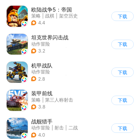
欧陆战争5：帝国
策略
|
战棋
|
架空历史
下载
|
欧陆战争
4.4
坦克世界闪击战
动作冒险
下载
|
第三人称射击
|
二战
3.2
|
战术竞技
机甲战队
动作冒险
下载
|
第三人称射击
|
枪战
2.8
|
匹配对战
装甲前线
策略
|
第三人称射击
下载
|
坦克
|
战术竞技
3.8
战舰猎手
动作冒险
|
射击
|
二战
下载
|
战术竞技
4.0