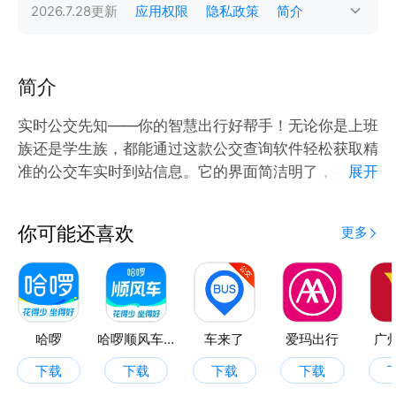
2026.7.28
更新
应用权限
隐私政策
简介
简介
实时公交先知——你的智慧出行好帮手！无论你是上班
族还是学生族，都能通过这款公交查询软件轻松获取精
准的公交车实时到站信息。它的界面简洁明了，操作方
展开
便，只需简单几步，即可快速查询公交线路站点和到站
时间。
你可能还喜欢
更多
智能规划出行方案，让你不再为等公交而烦恼，提升出
行效率，让城市生活更加便捷。实时公交先知，让每一
次出行都变得轻松愉快，成为你日常出行的必备神器！
赶快下载体验吧！
哈啰
哈啰顺风车-拼车打车车主通勤
车来了
爱玛出行
广
下载
下载
下载
下载