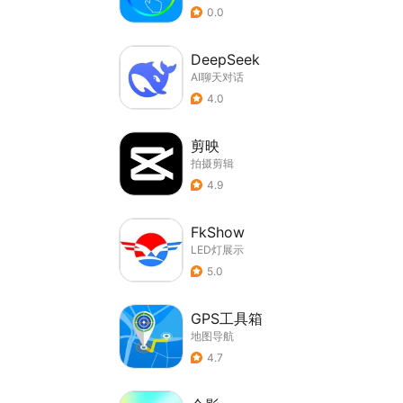
0.0
DeepSeek
AI聊天对话
4.0
剪映
拍摄剪辑
4.9
FkShow
LED灯展示
5.0
GPS工具箱
地图导航
4.7