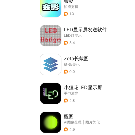
会影
拍摄剪辑
1.0
LED显示屏发送软件
LED灯展示
3.4
Zeta长截图
拼图/美化
0.0
小狸花LED显示屏
手电激光
4.8
醒图
AI图像处理
|
图片美化
4.9