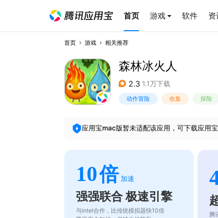
首页
游戏
软件
资
首页
游戏
相关推荐
森林冰火人
2.3
1.1万下载
动作冒险
收集
探险
应用宝mac版暂未适配该应用，可下载应用宝
10
倍
加速
强强联合 极速引擎
与intel合作，比传统模拟器快10倍
腾