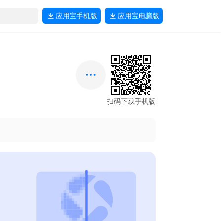
应用宝
手机版
应用宝
电脑版
扫码下载手机版