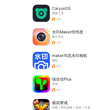
CaryunOS
商家工具
5.0
水印Maker经纬度
图片美化
5.0
maker玛克水印相机
相机
0.0
瑞合信Plus
其他
4.1
最高警戒
策略
|
即时战略
|
战争
|
红警