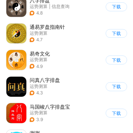
八字排盘
运势测算
|
信息查询
下载
4.8
通易罗盘指南针
运势测算
下载
4.7
易奇文化
运势测算
下载
4.9
问真八字排盘
运势测算
下载
4.3
马国峻八字排盘宝
运势测算
下载
3.9