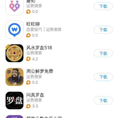
趣伈
运势测算
下载
0.0
旺旺聊
恋爱技巧
|
运势测算
下载
0.0
风水罗盘518
运势测算
下载
4.2
周公解梦免费
运势测算
下载
5.0
问真罗盘
运势测算
下载
3.5