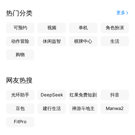
系统还具备强大的数据统计与分析功能，可以从海量的
数据中提取有价值的信息，为企业的决策提供数据支
热门分类
更多
持。通过平台提供的数据，企业可以更好地了解市场需
求，优化资源配置，提升市场竞争力。总的来说，资产
可预约
视频
单机
角色扮演
管理平台是一个功能强大、操作便捷、安全可靠的数字
化房产、土地、仪器设备管理系统，能够为运营管理带
动作冒险
休闲益智
棋牌中心
生活
来革命性的改变。
购物
网友热搜
光环助手
DeepSeek
红果免费短剧
抖音
豆包
建行生活
禅游斗地主
Manwa2
FitPro