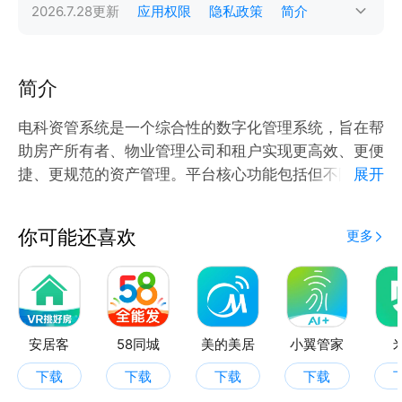
2026.7.28
更新
应用权限
隐私政策
简介
简介
电科资管系统是一个综合性的数字化管理系统，旨在帮
助房产所有者、物业管理公司和租户实现更高效、更便
捷、更规范的资产管理。平台核心功能包括但不限于房
展开
源信息、土地信息、仪器设备的录入、查询、修改与分
类，房源详情的展示，房源的搜索与筛选，以及房源状
你可能还喜欢
更多
态的实时更新。还包括了用户信息的管理、租房合同、
土地租赁合同、仪器设备租赁合同的录入与维护，以及
发布的公告信息，贷款收费的规则维护等功能。此外系
统还将提供一些扩展化的服务，例如：物业服务、金融
服务、权证修复、价值诊断等服务。通过 自动化的数
安居客
58同城
美的美居
小翼管家
据处理和智能化的管理方式，房源资产管理平台能够大
下载
下载
下载
下载
大提高管理效率，减少人工干预和错误率。 电科资管