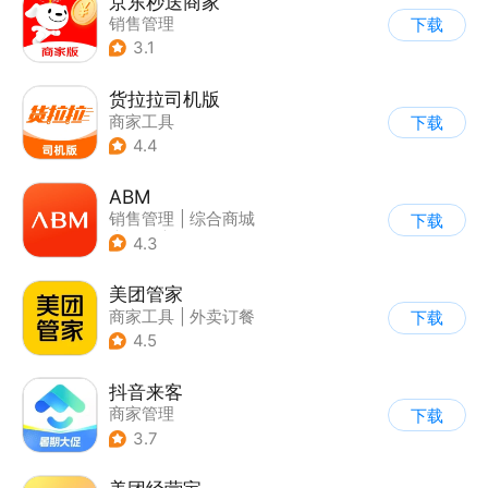
京东秒送商家
销售管理
下载
3.1
货拉拉司机版
商家工具
下载
4.4
ABM
销售管理
|
综合商城
下载
|
其他
|
商家管理
4.3
美团管家
商家工具
|
外卖订餐
下载
4.5
抖音来客
商家管理
下载
3.7