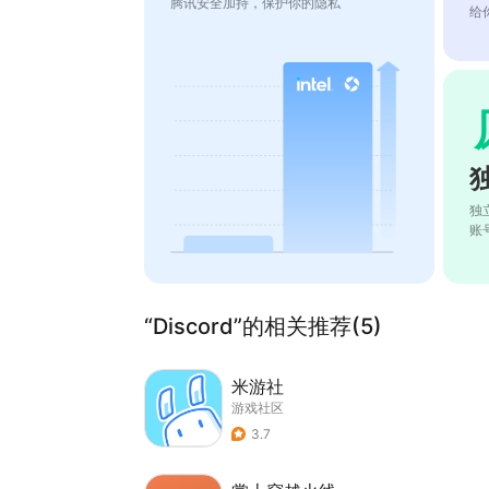
腾讯安全加持，保护你的隐私
给
独
账
“Discord”的相关推荐(5)
米游社
游戏社区
3.7