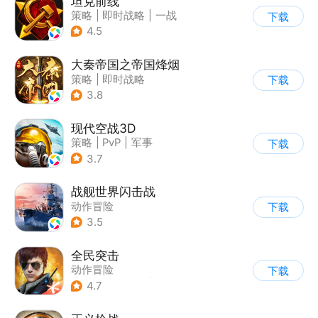
坦克前线
策略
|
即时战略
|
一战
下载
|
战术竞技
4.5
大秦帝国之帝国烽烟
策略
|
即时战略
下载
|
小说改编
|
大秦帝国
3.8
现代空战3D
策略
|
PvP
|
军事
下载
|
战术竞技
3.7
战舰世界闪击战
动作冒险
下载
|
第三人称射击
|
战争
3.5
|
战舰世界
全民突击
动作冒险
下载
|
第三人称射击
|
枪战
4.7
|
战术竞技