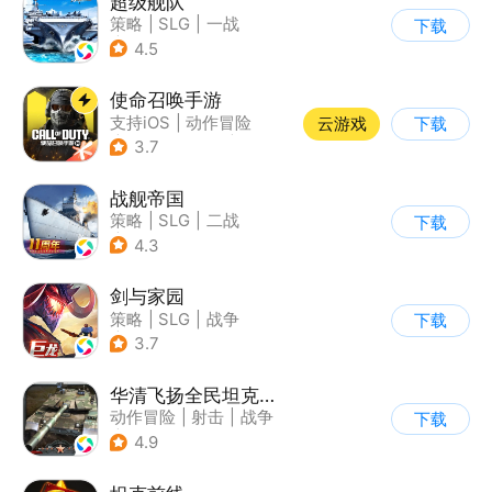
超级舰队
策略
|
SLG
|
一战
下载
|
写实
4.5
使命召唤手游
支持iOS
|
动作冒险
云游戏
下载
|
第一人称射击
|
军事
3.7
战舰帝国
策略
|
SLG
|
二战
下载
|
写实
4.3
剑与家园
策略
|
SLG
|
战争
下载
|
欧美风
3.7
华清飞扬全民坦克联盟游戏软件v1.0
动作冒险
|
射击
|
战争
下载
|
战术竞技
4.9