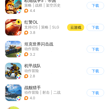
欧陆战争5：帝国
策略
|
战棋
|
架空历史
下载
|
欧陆战争
4.4
红警OL
支持iOS
|
策略
|
SLG
云游戏
下载
|
二战
3.8
坦克世界闪击战
动作冒险
下载
|
第三人称射击
|
二战
3.2
|
战术竞技
机甲战队
动作冒险
下载
|
第三人称射击
|
枪战
2.8
|
匹配对战
战舰猎手
动作冒险
|
射击
|
二战
下载
|
战术竞技
4.0