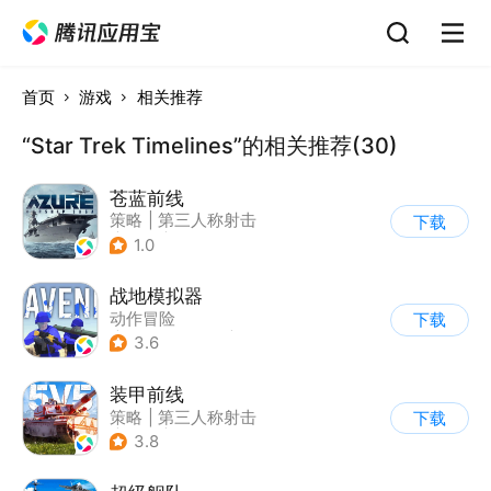
首页
游戏
相关推荐
“Star Trek Timelines”的相关推荐(30)
苍蓝前线
策略
|
第三人称射击
下载
|
军事
|
战术竞技
1.0
战地模拟器
动作冒险
下载
|
第一人称射击
|
枪战
3.6
装甲前线
策略
|
第三人称射击
下载
|
坦克
|
战术竞技
3.8