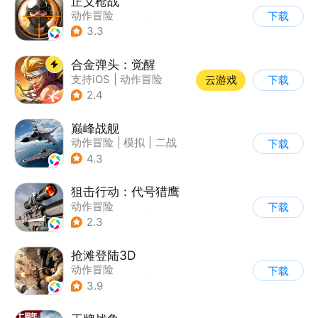
正义枪战
动作冒险
下载
|
第一人称射击
|
枪战
3.3
|
战术竞技
合金弹头：觉醒
支持iOS
|
动作冒险
云游戏
下载
|
射击
|
街机
2.4
巅峰战舰
动作冒险
|
模拟
|
二战
下载
|
战术竞技
4.3
狙击行动：代号猎鹰
动作冒险
下载
|
第一人称射击
|
枪战
2.3
|
写实
抢滩登陆3D
动作冒险
下载
|
第一人称射击
|
枪战
3.9
|
抢滩登陆