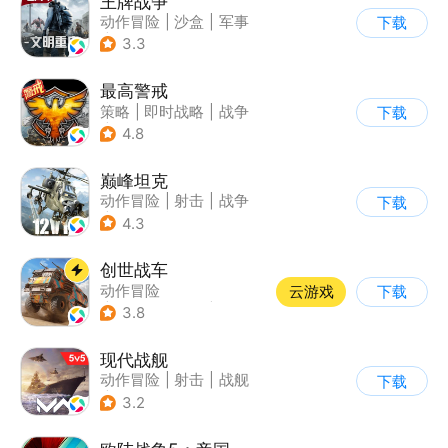
王牌战争
动作冒险
|
沙盒
|
军事
下载
|
开放世界
3.3
最高警戒
策略
|
即时战略
|
战争
下载
|
红警
4.8
巅峰坦克
动作冒险
|
射击
|
战争
下载
|
战术竞技
4.3
创世战车
动作冒险
云游戏
下载
|
第三人称射击
|
坦克
3.8
|
战术竞技
现代战舰
动作冒险
|
射击
|
战舰
下载
|
5v5
3.2