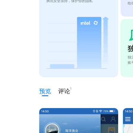
腾讯安全加持，保护你的隐私
给
独
账
1
预览
评论