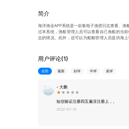
简介
海洋渔业APP系统是一款集电子渔捞日志查看、渔
过本系统，渔船管理人员可以查看自己渔船的当前
志的情况。此外，还可以为船舶管理人员提供海上
业及判断渔场分布提供信息支撑。
用户评论(
1
)
全部
最新
好评
中评
差评
- 大鹏
短信验证注册四五遍没注册上，。
2022-07-15