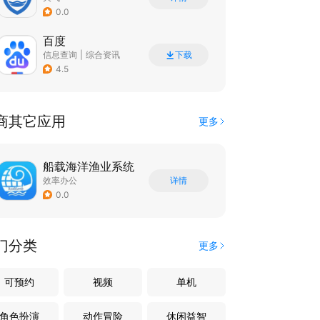
0.0
百度
信息查询
|
综合资讯
下载
4.5
商其它应用
更多
船载海洋渔业系统
效率办公
详情
0.0
门分类
更多
可预约
视频
单机
角色扮演
动作冒险
休闲益智