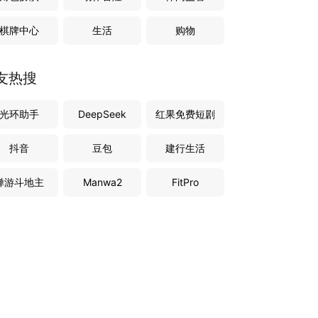
棋牌中心
生活
购物
友热搜
光环助手
DeepSeek
红果免费短剧
抖音
豆包
建行生活
禅游斗地主
Manwa2
FitPro