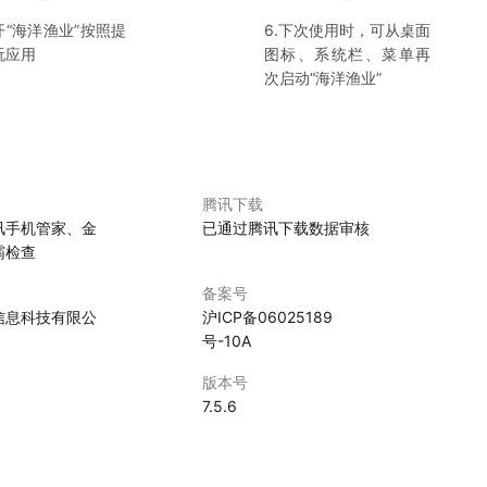
开“
海洋渔业
”按照提
6.下次使用时，可从桌面
玩应用
图标、系统栏、菜单再
次启动“
海洋渔业
”
腾讯下载
讯手机管家、金
已通过腾讯下载数据审核
霸检查
备案号
信息科技有限公
沪ICP备06025189
号-10A
版本号
7.5.6