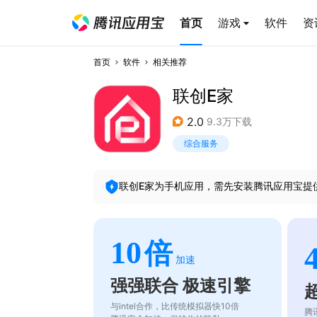
首页
游戏
软件
资
首页
软件
相关推荐
联创E家
2.0
9.3万下载
综合服务
联创E家
为手机应用，需先安装腾讯应用宝提
10
倍
加速
强强联合 极速引擎
与intel合作，比传统模拟器快10倍
腾