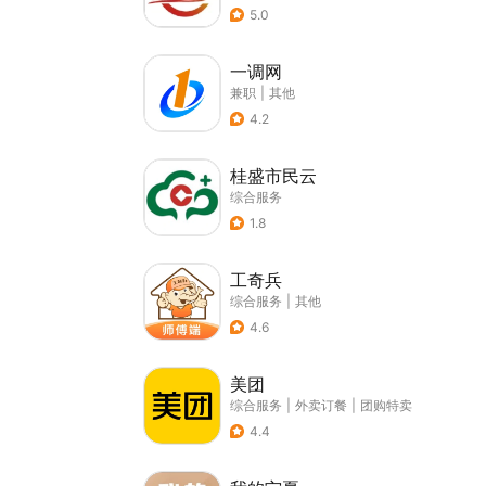
5.0
一调网
兼职
|
其他
4.2
桂盛市民云
综合服务
1.8
工奇兵
综合服务
|
其他
4.6
美团
综合服务
|
外卖订餐
|
团购特卖
4.4