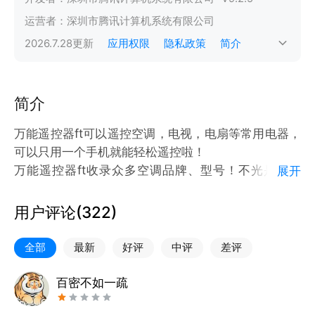
运营者：
深圳市腾讯计算机系统有限公司
2026.7.28
更新
应用权限
隐私政策
简介
简介
万能遥控器ft可以遥控空调，电视，电扇等常用电器，
可以只用一个手机就能轻松遥控啦！
万能遥控器ft收录众多空调品牌、型号！不光是大品
展开
牌，格力，美的等；其他品牌皆有收录！
万能遥控器ft按键功能精确匹配！让您大片看不停，享
用户评论(
322
)
受视听。
万能遥控器ft中电扇等电器的遥控功能，拓宽了您遥控
全部
最新
好评
中评
差评
器的使用范围！
红外功能完美解决方案，让您彻底了解手机功能，轻松
百密不如一疏
使用遥控器！