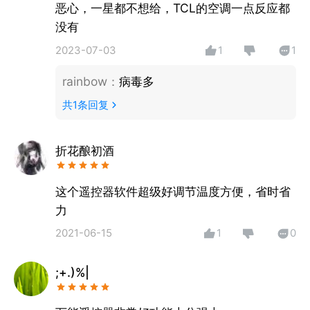
恶心，一星都不想给，TCL的空调一点反应都
遥控设备丢失怎么办？
没有
万能遥控器ft是您的必备选择！不用买电池，不用清
2023-07-03
1
1
理，不用特意收藏！一年四季，想用就用！还在犹豫什
么？快来下载吧！
rainbow
：
病毒多
共
1
条回复
折花酿初酒
这个遥控器软件超级好调节温度方便，省时省
力
2021-06-15
1
0
;+.)%|