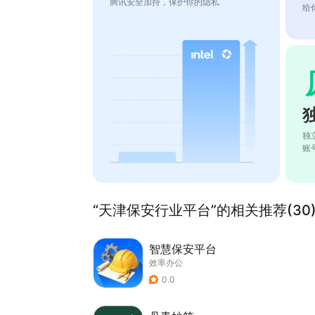
腾讯安全加持，保护你的隐私
给
独
账
“天津保安行业平台”的相关推荐(30
智慧保安平台
效率办公
0.0