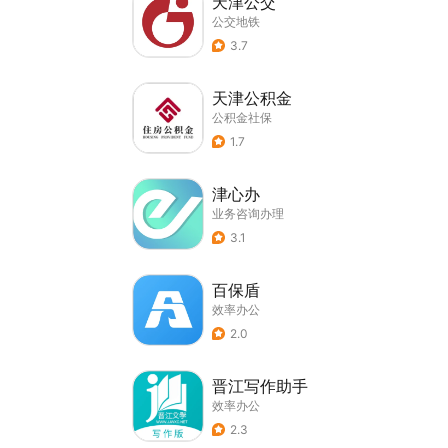
天津公交
公交地铁
3.7
天津公积金
公积金社保
1.7
津心办
业务咨询办理
3.1
百保盾
效率办公
2.0
晋江写作助手
效率办公
2.3