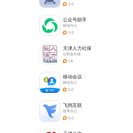
2.0
公众号助手
移动办公
3.0
天津人力社保
公积金社保
1.8
移动会议
移动办公
5.0
飞鸽互联
效率办公
0.0