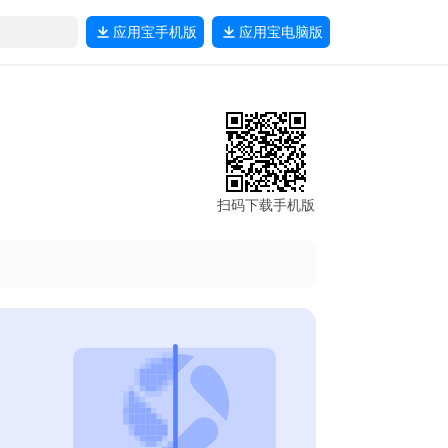
应用宝
手机版
应用宝
电脑版
扫码下载手机版