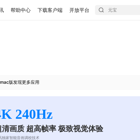
讯
帮助中心
下载客户端
开放平台
mac版发现更多应用
4K 240Hz
超清画质 超高帧率 极致视觉体验
讯独家智能音画调校技术