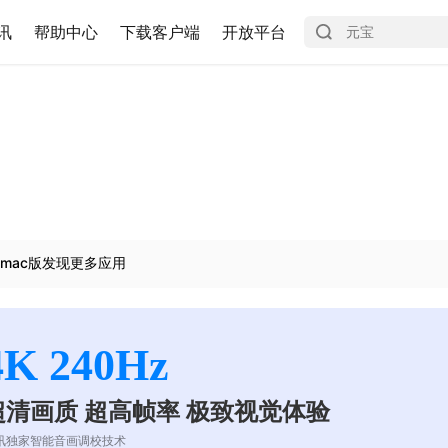
讯
帮助中心
下载客户端
开放平台
mac版发现更多应用
4K 240Hz
超清画质 超高帧率 极致视觉体验
讯独家智能音画调校技术