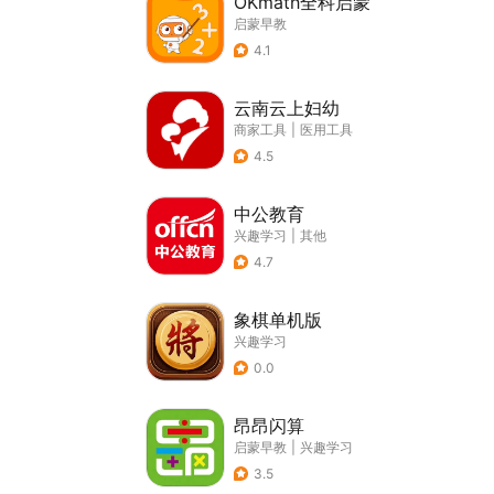
OKmath全科启蒙
启蒙早教
4.1
云南云上妇幼
商家工具
|
医用工具
4.5
中公教育
兴趣学习
|
其他
4.7
象棋单机版
兴趣学习
0.0
昂昂闪算
启蒙早教
|
兴趣学习
3.5