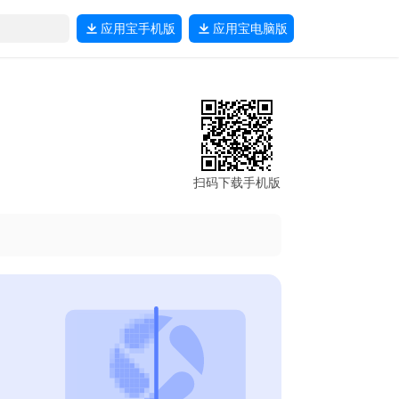
应用宝
手机版
应用宝
电脑版
扫码下载手机版