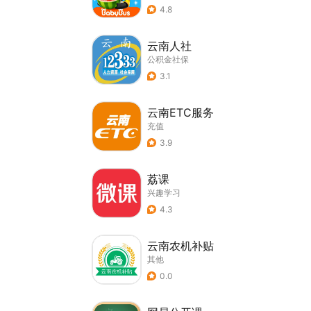
4.8
云南人社
公积金社保
3.1
云南ETC服务
充值
3.9
荔课
兴趣学习
4.3
云南农机补贴
其他
0.0