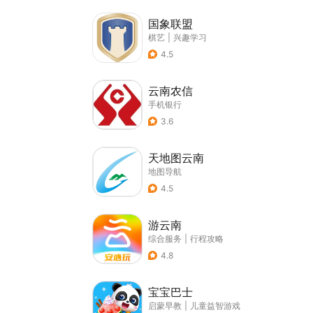
国象联盟
棋艺
|
兴趣学习
4.5
云南农信
手机银行
3.6
天地图云南
地图导航
4.5
游云南
综合服务
|
行程攻略
4.8
宝宝巴士
启蒙早教
|
儿童益智游戏