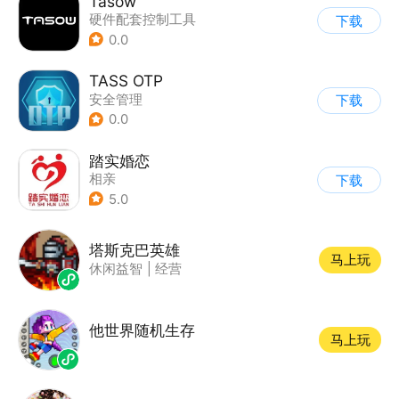
Tasow
硬件配套控制工具
下载
0.0
TASS OTP
安全管理
下载
0.0
踏实婚恋
相亲
下载
5.0
塔斯克巴英雄
马上玩
休闲益智
|
经营
他世界随机生存
马上玩