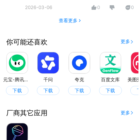
· 上传照片，AI自动生成唱歌视频！
2026-03-06
0
0
· 提供海量热门经典曲目（定期更新）！
·一键分享社交平台，收获百倍点赞！
查看更多
智能「AI问答助手灵思」
你可能还喜欢
更多
· 解答百科/学习/工作问题，全能小帮手！
· 按住说话直接问，方便随时查知识！
元宝-腾讯旗下AI助手
千问
夸克
百度文库
下载
下载
下载
下载
厂商其它应用
更多