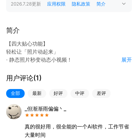
2026.7.28
更新
应用权限
隐私政策
简介
简介
【四大贴心功能】
轻松让「照片动起来」
· 静态照片秒变动态小视频！
展开
· 眨眼、微笑、点头…自然灵动！
· 全家福、创意照片超有趣！
用户评论(
1
)
海量「问候视频」模版
全部
最新
好评
中评
差评
· 节日祝福、早晚问候等模板大全！
· 自定义文案内容，生成你的专属视频！
_但渐渐雨偏偏丶_
· 一键分享给朋友，祝福马上送到！
真的很好用，很全能的一个Ai软件，工作节省
高级「对口型唱歌」功能
大量时间