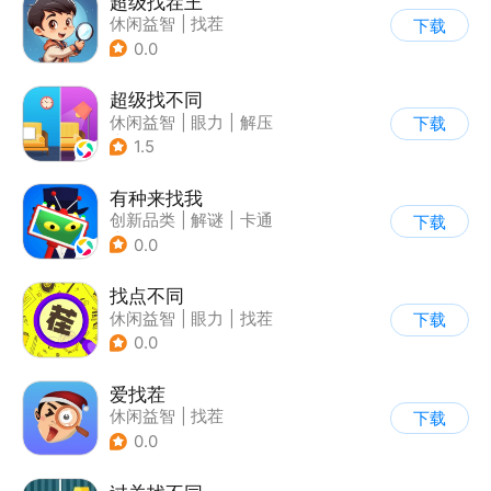
超级找茬王
休闲益智
|
找茬
下载
0.0
超级找不同
休闲益智
|
眼力
|
解压
下载
|
找茬
1.5
有种来找我
创新品类
|
解谜
|
卡通
下载
|
休闲益智
0.0
找点不同
休闲益智
|
眼力
|
找茬
下载
0.0
爱找茬
休闲益智
|
找茬
下载
0.0