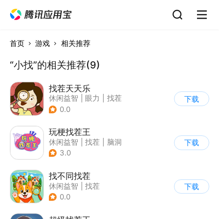
首页
游戏
相关推荐
“小找”的相关推荐(9)
找茬天天乐
休闲益智
|
眼力
|
找茬
下载
0.0
玩梗找茬王
休闲益智
|
找茬
|
脑洞
下载
|
烧脑
3.0
找不同找茬
休闲益智
|
找茬
下载
0.0