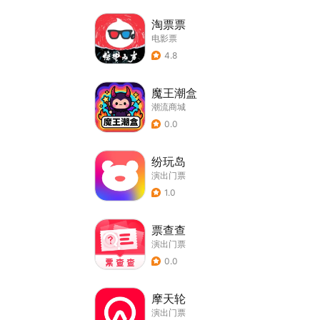
淘票票
电影票
4.8
魔王潮盒
潮流商城
0.0
纷玩岛
演出门票
1.0
票查查
演出门票
0.0
摩天轮
演出门票