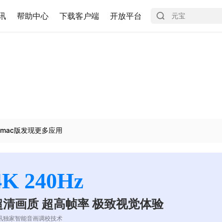
讯
帮助中心
下载客户端
开放平台
mac版发现更多应用
4K 240Hz
超清画质 超高帧率 极致视觉体验
讯独家智能音画调校技术