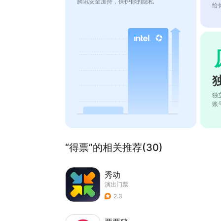
腾讯安全加持，保护你的隐私
给
独
账
“得票”的相关推荐(30)
秀动
演出门票
2.3