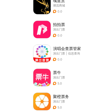
魂蓝赏
潮流商城
0.0
拍拍票
演出门票
0.0
演唱会查票管家
演出门票
|
信息查询
0.0
票牛
演出门票
5.0
聚橙票务
演出门票
5.0