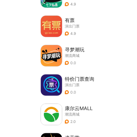
4.9
有票
演出门票
4.9
寻梦潮玩
潮流商城
0.0
特价门票查询
演出门票
0.0
康尔云MALL
潮流商城
2.0