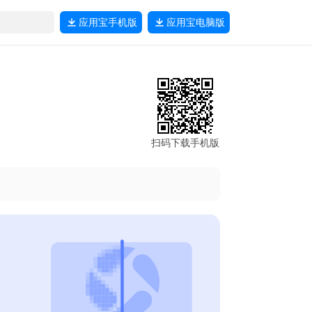
应用宝
手机版
应用宝
电脑版
扫码下载手机版