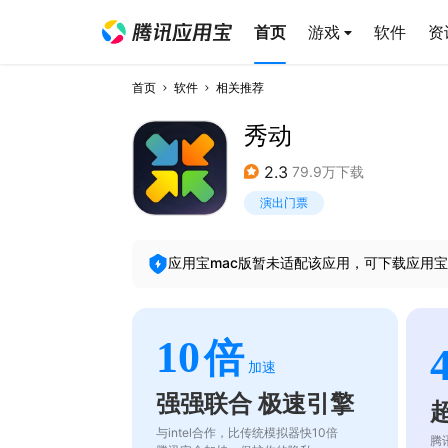
首页
游戏
软件
资
首页
软件
相关推荐
秀动
2.3
79.9万下载
演出门票
应用宝mac版暂未适配该应用，可下载应用宝
10
倍
加速
强强联合 极速引擎
与intel合作，比传统模拟器快10倍
腾