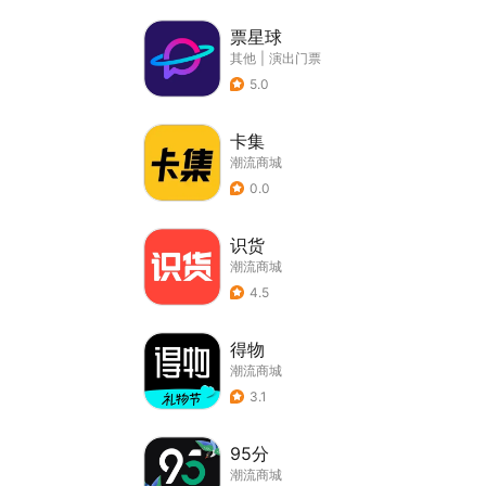
票星球
其他
|
演出门票
5.0
卡集
潮流商城
0.0
识货
潮流商城
4.5
得物
潮流商城
3.1
95分
潮流商城