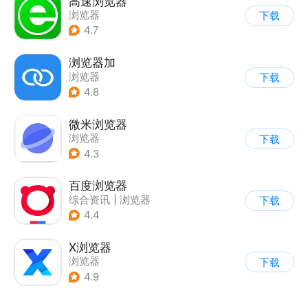
高速浏览器
浏览器
下载
4.7
浏览器加
浏览器
下载
4.8
微米浏览器
浏览器
下载
4.3
百度浏览器
综合资讯
|
浏览器
下载
4.4
X浏览器
浏览器
下载
4.9