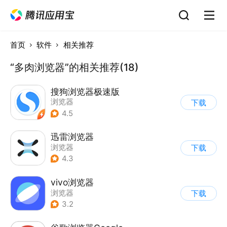
首页
软件
相关推荐
“多肉浏览器”的相关推荐(18)
搜狗浏览器极速版
浏览器
下载
4.5
迅雷浏览器
浏览器
下载
4.3
vivo浏览器
浏览器
下载
3.2