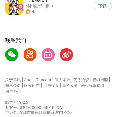
宝宝来找茬
休闲益智
|
眼力
下载
|
宝宝巴士
|
儿童游戏
4.5
联系我们
|
|
|
|
|
关于腾讯
About Tencent
服务条款
商务洽谈
腾讯招聘
|
|
|
|
|
腾讯公益
版权所有
用户权限
隐私政策
侵权投诉指引
用户协议
版本号:
9.2.5
备案号: 粤B2-20090059-1623A
主办者: 深圳市腾讯计算机系统有限公司