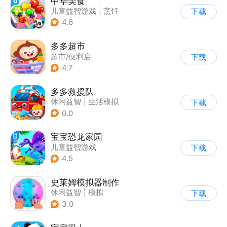
中华美食
儿童益智游戏
|
烹饪
下载
4.6
多多超市
超市/便利店
下载
|
儿童益智游戏
4.7
多多救援队
休闲益智
|
生活模拟
下载
|
儿童游戏
|
卡通
0.0
宝宝恐龙家园
儿童益智游戏
下载
|
启蒙早教
4.5
史莱姆模拟器制作
休闲益智
|
模拟
下载
|
史莱姆
|
卡通
3.0