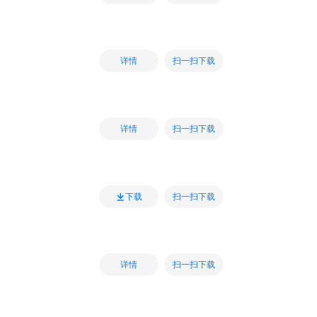
扫一扫下载
详情
扫一扫下载
详情
扫一扫下载
下载
扫一扫下载
详情