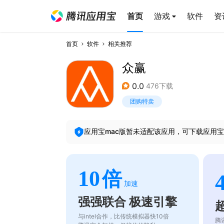
首页
游戏
软件
资
首页
软件
相关推荐
众赢
0.0
476下载
团购特卖
应用宝mac版暂未适配该应用，可下载应用宝
10
倍
加速
强强联合 极速引擎
与intel合作，比传统模拟器快10倍
腾