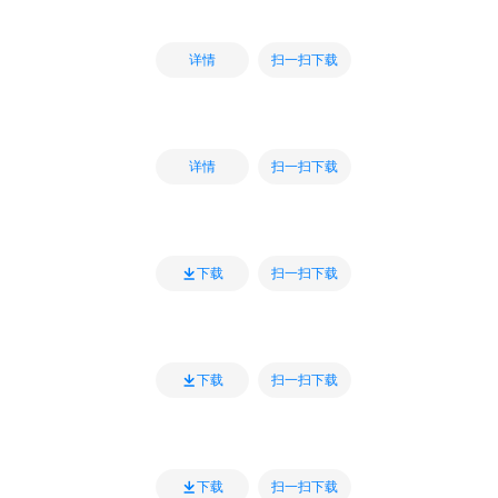
扫一扫下载
详情
扫一扫下载
详情
扫一扫下载
下载
扫一扫下载
下载
扫一扫下载
下载