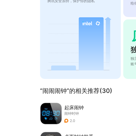
腾讯安全加持，保护你的隐私
给
独
账
“闹闹闹钟”的相关推荐(30)
起床闹钟
闹钟时钟
2.0