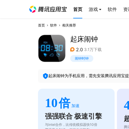
首页
游戏
软件
资
首页
软件
相关推荐
起床闹钟
2.0
3.1万下载
闹钟时钟
起床闹钟
为手机应用，需先安装腾讯应用宝提
10
倍
加速
强强联合 极速引擎
与intel合作，比传统模拟器快10倍
腾