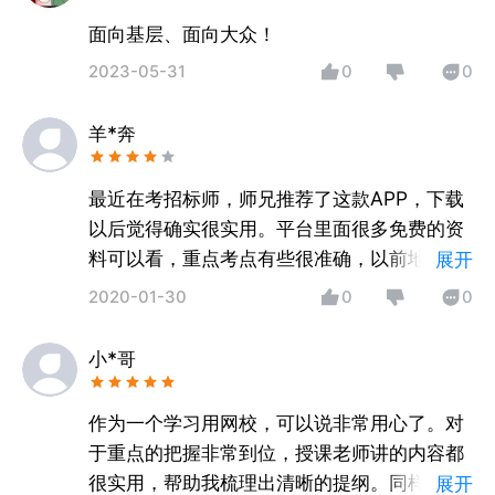
面向基层、面向大众！
2023-05-31
0
0
羊*奔
最近在考招标师，师兄推荐了这款APP，下载
以后觉得确实很实用。平台里面很多免费的资
料可以看，重点考点有些很准确，以前地铁上
展开
下班就是刷朋友圈，看新闻，现在可以随时学
2020-01-30
0
0
习。有免费的直播课程，不会的还能找老师进
行探讨。如果想考证呢，买点收费资料我觉得
小*哥
也不贵，推荐一下。
作为一个学习用网校，可以说非常用心了。对
于重点的把握非常到位，授课老师讲的内容都
很实用，帮助我梳理出清晰的提纲。同样和朋
展开