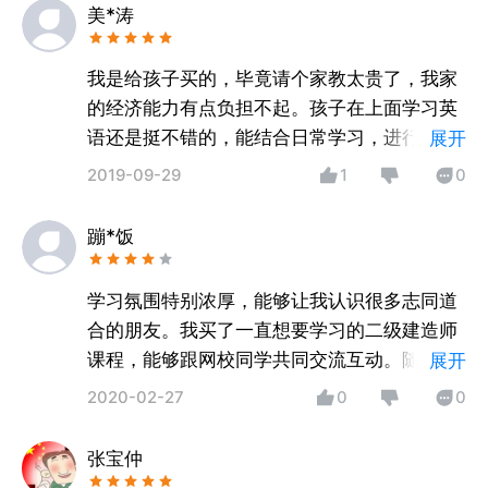
地铁的无聊时间都可以用来学习知识用，太赞
美*涛
了。
我是给孩子买的，毕竟请个家教太贵了，我家
的经济能力有点负担不起。孩子在上面学习英
语还是挺不错的，能结合日常学习，进行有针
展开
对性的知识点巩固。用了一段时间，孩子说觉
2019-09-29
1
0
得挺有用的，老师的教学水平也很高，英语成
绩确实有所提升。真是太惠民了。
蹦*饭
学习氛围特别浓厚，能够让我认识很多志同道
合的朋友。我买了一直想要学习的二级建造师
课程，能够跟网校同学共同交流互动。随时随
展开
地拿出手机学习，有效的利用时间，非常有
2020-02-27
0
0
用。
张宝仲