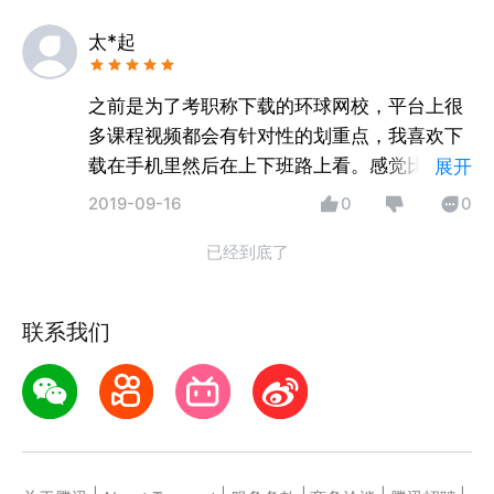
太*起
之前是为了考职称下载的环球网校，平台上很
多课程视频都会有针对性的划重点，我喜欢下
载在手机里然后在上下班路上看。感觉比自己
展开
看书要省力很多，让我能够根据自己需要的专
2019-09-16
0
0
业知识。后来我的职称拿的很顺利，感谢环球
已经到底了
网校。准备再在上面学个会计。
联系我们