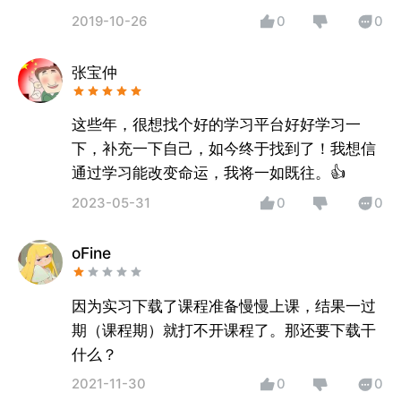
友一起进修会计，明显感觉我的学习效果更好
2019-10-26
0
0
一些，后来他也下载了跟我一起用，边学边交
流。大大减少了走弯路的可能。希望平台越做
张宝仲
越好。
这些年，很想找个好的学习平台好好学习一
下，补充一下自己，如今终于找到了！我想信
通过学习能改变命运，我将一如既往。👍
2023-05-31
0
0
oFine
因为实习下载了课程准备慢慢上课，结果一过
期（课程期）就打不开课程了。那还要下载干
什么？
2021-11-30
0
0