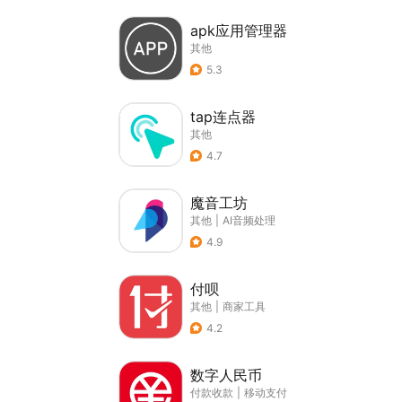
apk应用管理器
其他
5.3
tap连点器
其他
4.7
魔音工坊
其他
|
AI音频处理
4.9
付呗
其他
|
商家工具
4.2
数字人民币
付款收款
|
移动支付