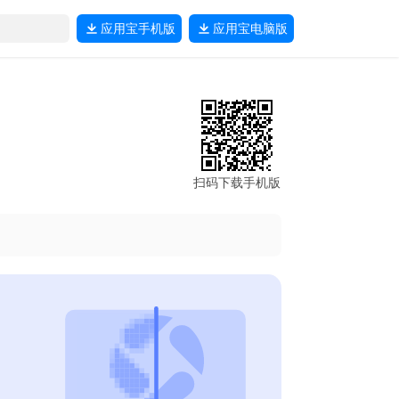
应用宝
手机版
应用宝
电脑版
扫码下载手机版