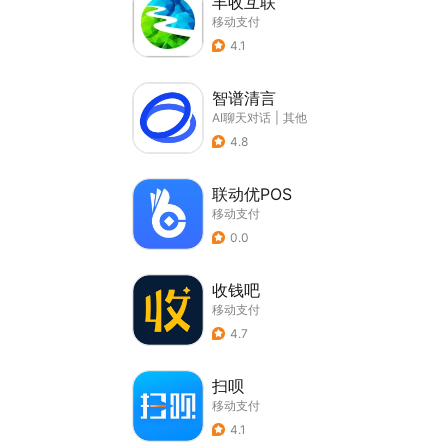
丰收互联
移动支付
4.1
智谱清言
AI聊天对话
|
其他
4.8
联动优POS
移动支付
0.0
收钱吧
移动支付
4.7
扫呗
移动支付
4.1