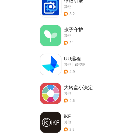
壁纸引擎
其他
3.2
孩子守护
其他
2.1
UU远程
其他
|
遥控器
4.9
大转盘小决定
其他
4.5
iKF
其他
2.5