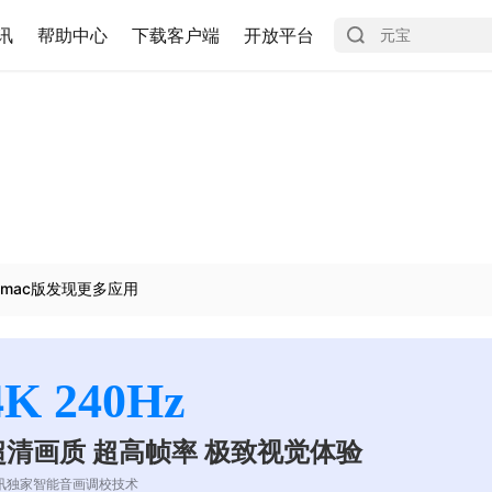
讯
帮助中心
下载客户端
开放平台
mac版发现更多应用
4K 240Hz
超清画质 超高帧率 极致视觉体验
讯独家智能音画调校技术