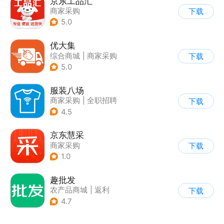
京东工品汇
商家采购
下载
5.0
优大集
综合商城
|
商家采购
下载
5.0
服装八场
商家采购
|
全职招聘
下载
4.5
京东慧采
商家采购
下载
1.0
趣批发
农产品商城
|
返利
下载
|
商家采购
4.7