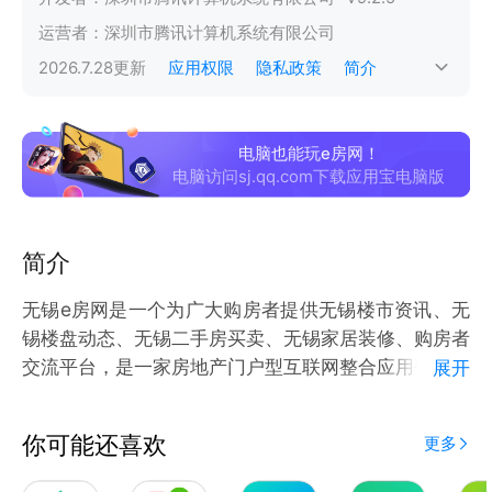
运营者：
深圳市腾讯计算机系统有限公司
2026.7.28
更新
应用权限
隐私政策
简介
电脑也能玩e房网！
电脑访问sj.qq.com下载应用宝电脑版
简介
无锡e房网是一个为广大购房者提供无锡楼市资讯、无
锡楼盘动态、无锡二手房买卖、无锡家居装修、购房者
交流平台，是一家房地产门户型互联网整合应用平台。
展开
【全新UI 全新体验】
你可能还喜欢
更多
UI全新改版 风格清新明快 完善操作体验