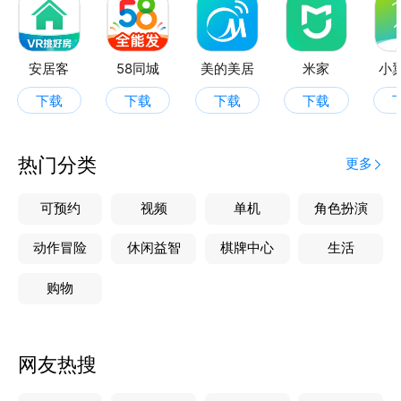
【海量房源 真实可靠】
拥有无锡本地海量二手房源库 保证房源真实可靠
安居客
58同城
美的美居
米家
小
【好房推荐 定制需求】
下载
下载
下载
下载
及时为您推送高性价比房源 多词条筛选满足您的个性
需求
热门分类
更多
【实地看房 一键预约】
简单操作就可预约实地看房 深耕小区多年置业专家为
可预约
视频
单机
角色扮演
您护航
动作冒险
休闲益智
棋牌中心
生活
【业内动态 及时分享】
购物
及时跟进业内房地产资讯 为您制定置业策略保驾护航
网友热搜