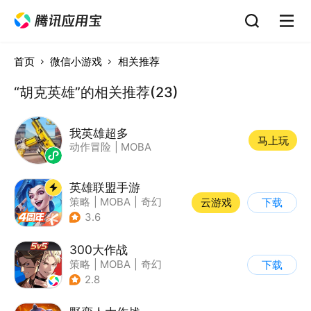
首页
微信小游戏
相关推荐
“胡克英雄”的相关推荐(23)
我英雄超多
马上玩
动作冒险
|
MOBA
英雄联盟手游
策略
|
MOBA
|
奇幻
云游戏
下载
|
英雄联盟
3.6
300大作战
策略
|
MOBA
|
奇幻
下载
|
5v5
2.8