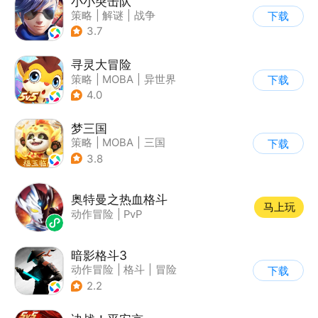
小小突击队
策略
|
解谜
|
战争
下载
|
5v5
3.7
寻灵大冒险
策略
|
MOBA
|
异世界
下载
|
寻灵大冒险
4.0
梦三国
策略
|
MOBA
|
三国
下载
|
中国风
3.8
奥特曼之热血格斗
马上玩
动作冒险
|
PvP
暗影格斗3
动作冒险
|
格斗
|
冒险
下载
|
暗夜格斗
2.2