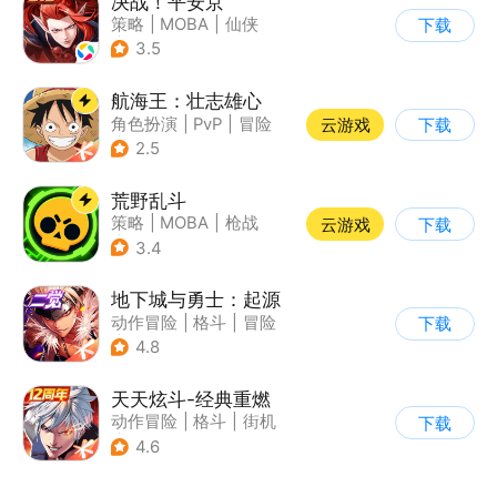
决战！平安京
策略
|
MOBA
|
仙侠
下载
|
阴阳师
3.5
航海王：壮志雄心
角色扮演
|
PvP
|
冒险
云游戏
下载
|
航海
2.5
荒野乱斗
策略
|
MOBA
|
枪战
云游戏
下载
|
3v3
3.4
地下城与勇士：起源
动作冒险
|
格斗
|
冒险
下载
|
地下城与勇士
4.8
天天炫斗-经典重燃
动作冒险
|
格斗
|
街机
下载
|
动漫
4.6