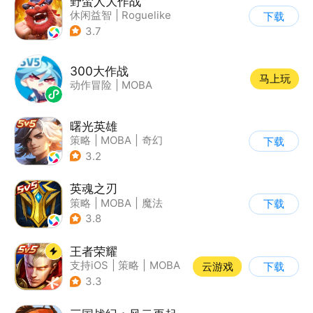
野蛮人大作战
休闲益智
|
Roguelike
下载
|
奇幻
|
卡通
3.7
300大作战
马上玩
动作冒险
|
MOBA
曙光英雄
策略
|
MOBA
|
奇幻
下载
|
5v5
3.2
英魂之刃
策略
|
MOBA
|
魔法
下载
|
英魂之刃
3.8
王者荣耀
支持iOS
|
策略
|
MOBA
云游戏
下载
|
奇幻
3.3