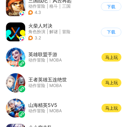
三国战纪：风云再起
动作冒险
|
格斗
|
三国
下载
|
横版过关
4.3
火柴人对决
角色扮演
|
解谜
|
冒险
下载
|
挑战破纪录
3.2
英雄联盟手游
马上玩
动作冒险
|
MOBA
王者英雄五连绝世
马上玩
动作冒险
|
MOBA
山海精英5V5
马上玩
动作冒险
|
MOBA