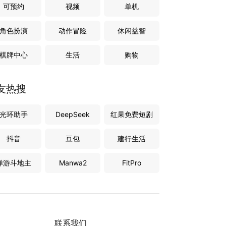
可预约
视频
单机
角色扮演
动作冒险
休闲益智
棋牌中心
生活
购物
友热搜
光环助手
DeepSeek
红果免费短剧
抖音
豆包
建行生活
禅游斗地主
Manwa2
FitPro
联系我们