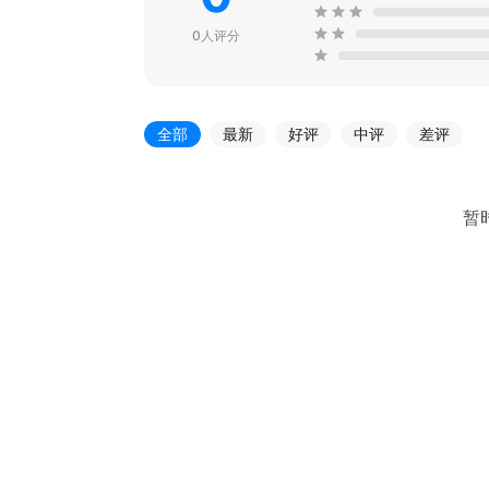
0人评分
全部
最新
好评
中评
差评