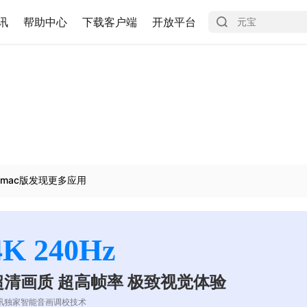
讯
帮助中心
下载客户端
开放平台
mac版发现更多应用
4K 240Hz
超清画质 超高帧率 极致视觉体验
讯独家智能音画调校技术