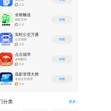
0.0
全能畅连
换机互传
详情
0.0
实时公交万通
公交地铁
详情
0.0
点点福华
休闲解压
详情
0.0
迅影管理大师
本地文件管理
详情
0.0
门分类
更多