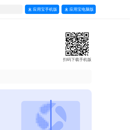
应用宝
手机版
应用宝
电脑版
扫码下载手机版