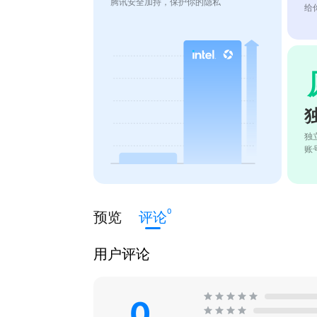
腾讯安全加持，保护你的隐私
给
独
账
0
预览
评论
用户评论
0