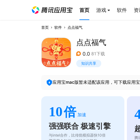
首页
游戏
软件
资
首页
软件
点点福气
点点福气
0.0
81下载
知识共享
应用宝mac版暂未适配该应用，可下载应用宝
10
倍
加速
强强联合 极速引擎
与intel合作，比传统模拟器快10倍
腾