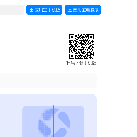
应用宝
手机版
应用宝
电脑版
扫码下载手机版