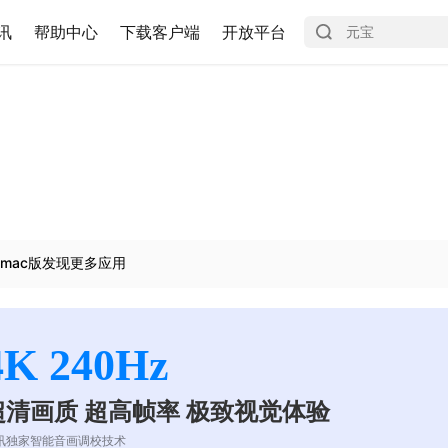
讯
帮助中心
下载客户端
开放平台
mac版发现更多应用
4K 240Hz
超清画质 超高帧率 极致视觉体验
讯独家智能音画调校技术