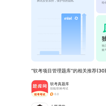
腾讯安全加持，保护你的隐私
给
独
账
“软考项目管理题库”的相关推荐(30
软考真题库
技能/职称考试
0.0