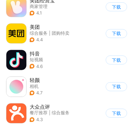
美团经营宝
商家管理
下载
4.1
美团
综合服务
|
团购特卖
下载
|
外卖订餐
4.4
抖音
短视频
下载
4.6
轻颜
相机
下载
4.7
大众点评
餐厅推荐
|
综合服务
下载
4.3