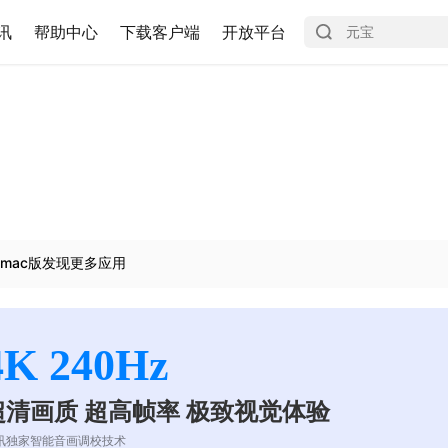
讯
帮助中心
下载客户端
开放平台
mac版发现更多应用
4K 240Hz
超清画质 超高帧率 极致视觉体验
讯独家智能音画调校技术