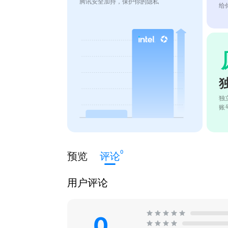
腾讯安全加持，保护你的隐私
给
独
账
0
预览
评论
用户评论
0