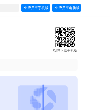
应用宝
手机版
应用宝
电脑版
扫码下载手机版