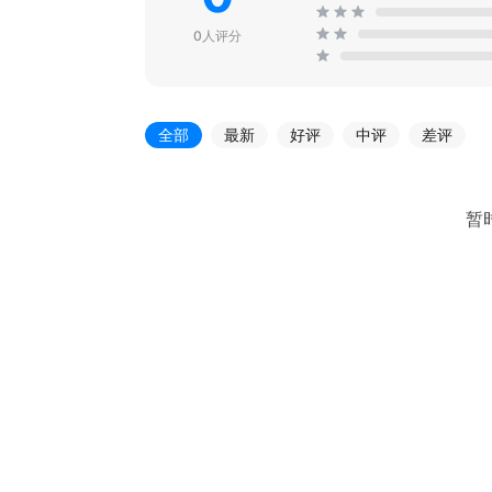
0人评分
全部
最新
好评
中评
差评