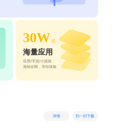
30W
款
海量应用
应用/手游/小游戏
海纳全网，等你体验
扫一扫下载
详情