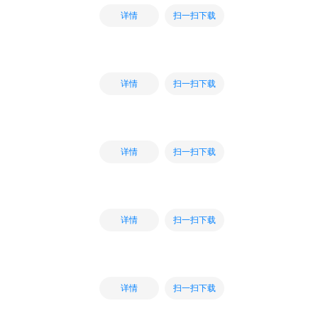
扫一扫下载
详情
扫一扫下载
详情
扫一扫下载
详情
扫一扫下载
详情
扫一扫下载
详情