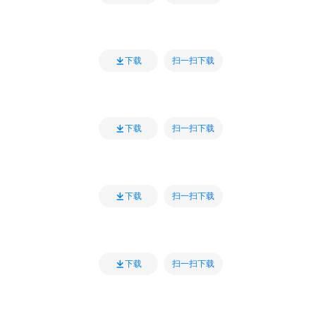
扫一扫下载
下载
扫一扫下载
下载
扫一扫下载
下载
扫一扫下载
下载