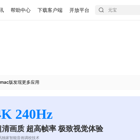
讯
帮助中心
下载客户端
开放平台
mac版发现更多应用
4K 240Hz
超清画质 超高帧率 极致视觉体验
讯独家智能音画调校技术