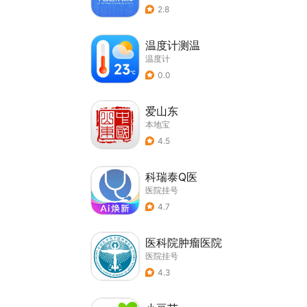
2.8
温度计测温
温度计
0.0
爱山东
本地宝
4.5
科瑞泰Q医
医院挂号
4.7
医科院肿瘤医院
医院挂号
4.3