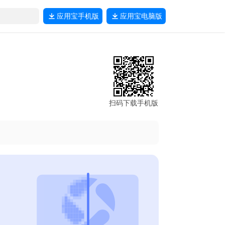
应用宝
手机版
应用宝
电脑版
扫码下载手机版