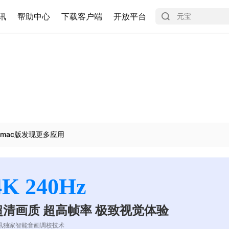
讯
帮助中心
下载客户端
开放平台
mac版发现更多应用
4K 240Hz
超清画质 超高帧率 极致视觉体验
讯独家智能音画调校技术