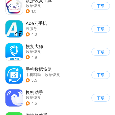
数据恢复工具
数据恢复
下载
1.0
Ace云手机
云服务
下载
4.0
恢复大师
数据恢复
下载
4.9
手机数据恢复
手机辅助
|
数据恢复
下载
3.5
换机助手
数据恢复
下载
4.5