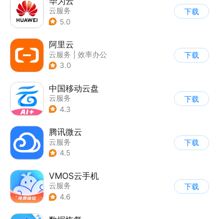
华为云
云服务
下载
5.0
阿里云
云服务
|
效率办公
下载
3.0
中国移动云盘
云服务
下载
4.3
腾讯微云
云服务
下载
4.5
VMOS云手机
云服务
下载
4.6