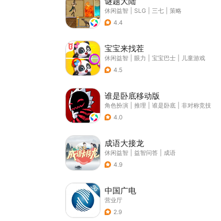
谜题大陆
休闲益智
|
SLG
|
三七
|
策略
4.4
宝宝来找茬
休闲益智
|
眼力
|
宝宝巴士
|
儿童游戏
4.5
谁是卧底移动版
角色扮演
|
推理
|
谁是卧底
|
非对称竞技
4.0
成语大接龙
休闲益智
|
益智问答
|
成语
4.9
中国广电
营业厅
2.9