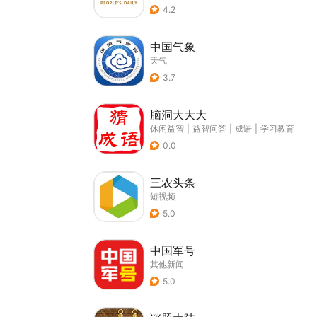
4.2
中国气象
天气
3.7
脑洞大大大
休闲益智
|
益智问答
|
成语
|
学习教育
0.0
三农头条
短视频
5.0
中国军号
其他新闻
5.0