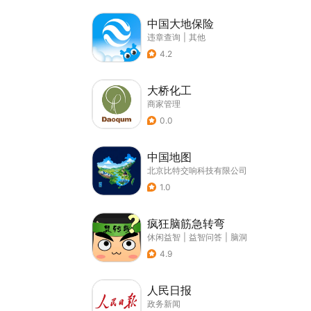
中国大地保险
违章查询
|
其他
4.2
大桥化工
商家管理
0.0
中国地图
北京比特交响科技有限公司
1.0
疯狂脑筋急转弯
休闲益智
|
益智问答
|
脑洞
4.9
人民日报
政务新闻