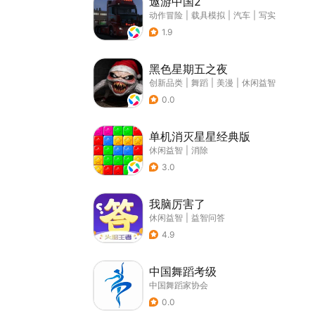
遨游中国2
动作冒险
|
载具模拟
|
汽车
|
写实
1.9
黑色星期五之夜
创新品类
|
舞蹈
|
美漫
|
休闲益智
0.0
单机消灭星星经典版
休闲益智
|
消除
3.0
我脑厉害了
休闲益智
|
益智问答
4.9
中国舞蹈考级
中国舞蹈家协会
0.0