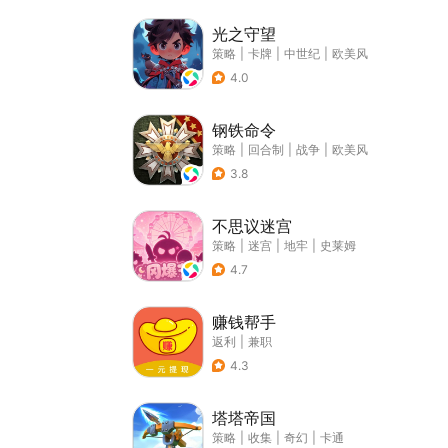
光之守望
策略
|
卡牌
|
中世纪
|
欧美风
4.0
钢铁命令
策略
|
回合制
|
战争
|
欧美风
3.8
不思议迷宫
策略
|
迷宫
|
地牢
|
史莱姆
4.7
赚钱帮手
返利
|
兼职
4.3
塔塔帝国
策略
|
收集
|
奇幻
|
卡通