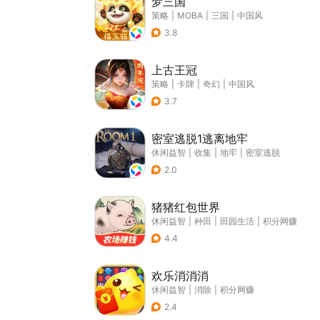
梦三国
策略
|
MOBA
|
三国
|
中国风
3.8
上古王冠
策略
|
卡牌
|
奇幻
|
中国风
3.7
密室逃脱1逃离地牢
休闲益智
|
收集
|
地牢
|
密室逃脱
2.0
猪猪红包世界
休闲益智
|
种田
|
田园生活
|
积分网赚
4.4
欢乐消消消
休闲益智
|
消除
|
积分网赚
2.4