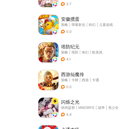
3.7
安徽掼蛋
策略
|
弹幕射击
|
科幻
|
儿童游戏
0.0
塔防纪元
策略
|
塔防
|
奇幻
|
欧美风
4.1
西游仙魔传
策略
|
卡牌
|
西游
|
卡通
0.0
闪烁之光
休闲益智
|
MMORPG
|
战争
|
美少女
4.4