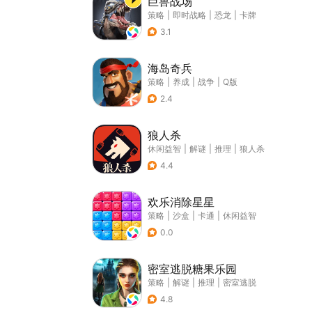
巨兽战场
策略
|
即时战略
|
恐龙
|
卡牌
3.1
海岛奇兵
策略
|
养成
|
战争
|
Q版
2.4
狼人杀
休闲益智
|
解谜
|
推理
|
狼人杀
4.4
欢乐消除星星
策略
|
沙盒
|
卡通
|
休闲益智
0.0
密室逃脱糖果乐园
策略
|
解谜
|
推理
|
密室逃脱
4.8