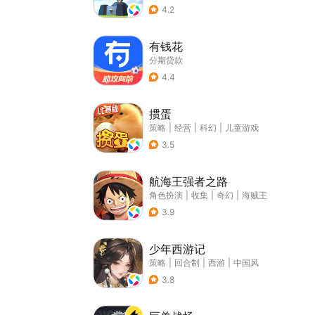
4.2
有钱花
分期贷款
4.4
掼蛋
策略
|
经营
|
科幻
|
儿童游戏
3.5
航海王强者之路
角色扮演
|
收集
|
奇幻
|
海贼王
3.9
少年西游记
策略
|
回合制
|
西游
|
中国风
3.8