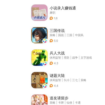
小说录入赚钱通
兼职
1.6
三国传说
策略
|
国战
|
三国
|
中国风
5.0
兵人大战
休闲益智
|
塔防
|
战争
|
文字游戏
4.3
谜题大陆
休闲益智
|
SLG
|
三七
|
策略
4.4
道友请留步
策略
|
卡牌
|
仙侠
|
卡通