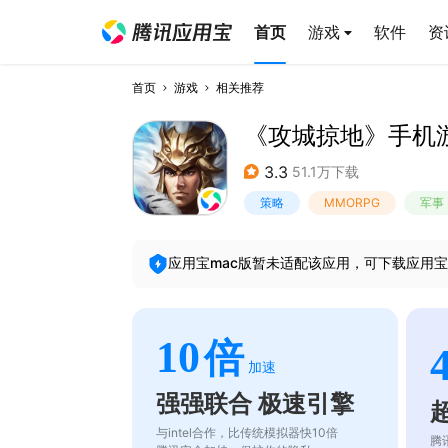
首页
游戏
软件
资
首页
游戏
相关推荐
《攻城掠地》手机
3.3
51.1万下载
策略
MMORPG
军事
应用宝mac版暂未适配该应用，可下载应用宝
10
倍
加速
强强联合 极速引擎
与intel合作，比传统模拟器快10倍
腾