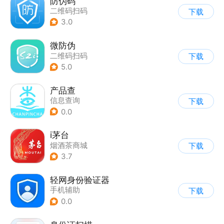
防伪码
二维码扫码
下载
3.0
微防伪
二维码扫码
下载
5.0
产品查
信息查询
下载
0.0
i茅台
烟酒茶商城
下载
3.7
轻网身份验证器
手机辅助
下载
0.0