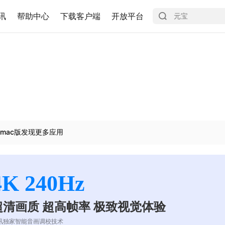
讯
帮助中心
下载客户端
开放平台
mac版发现更多应用
4K 240Hz
超清画质 超高帧率 极致视觉体验
讯独家智能音画调校技术