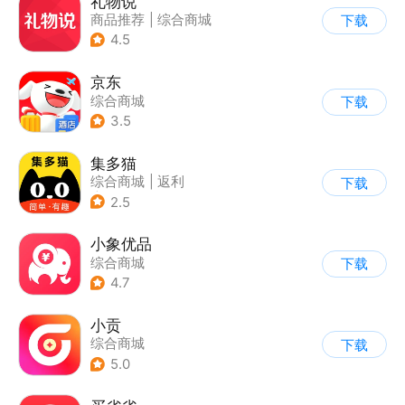
礼物说
商品推荐
|
综合商城
下载
4.5
京东
综合商城
下载
3.5
集多猫
综合商城
|
返利
下载
|
商品推荐
2.5
小象优品
综合商城
下载
4.7
小贡
综合商城
下载
5.0