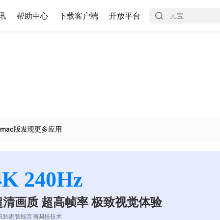
讯
帮助中心
下载客户端
开放平台
mac版发现更多应用
4K 240Hz
超清画质 超高帧率 极致视觉体验
讯独家智能音画调校技术