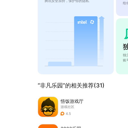
腾讯安全加持，保护你的隐私
给
独
账
“非凡乐园”的相关推荐(31)
悟饭游戏厅
游戏社区
4.5