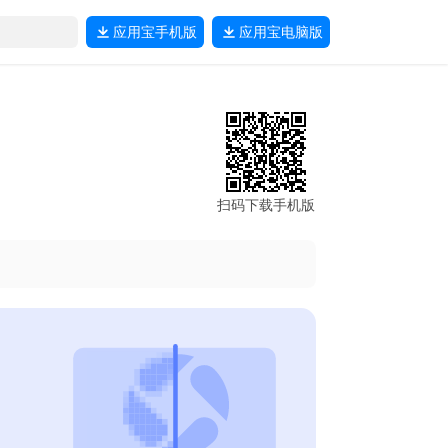
应用宝
手机版
应用宝
电脑版
扫码下载手机版