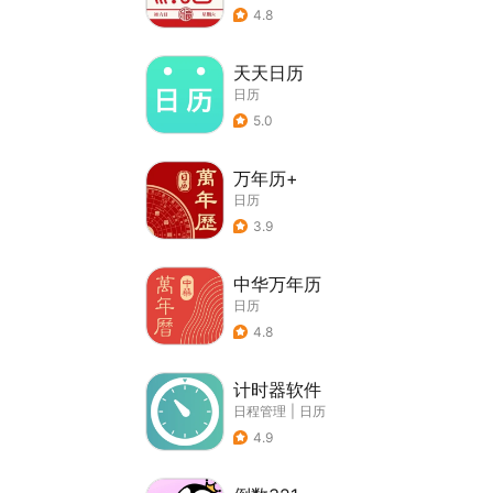
4.8
天天日历
日历
5.0
万年历+
日历
3.9
中华万年历
日历
4.8
计时器软件
日程管理
|
日历
4.9