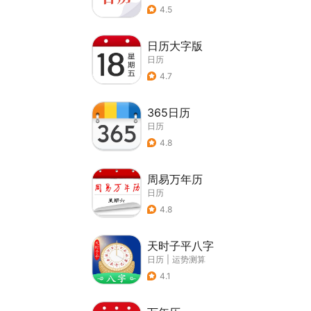
4.5
日历大字版
日历
4.7
365日历
日历
4.8
周易万年历
日历
4.8
天时子平八字
日历
|
运势测算
4.1