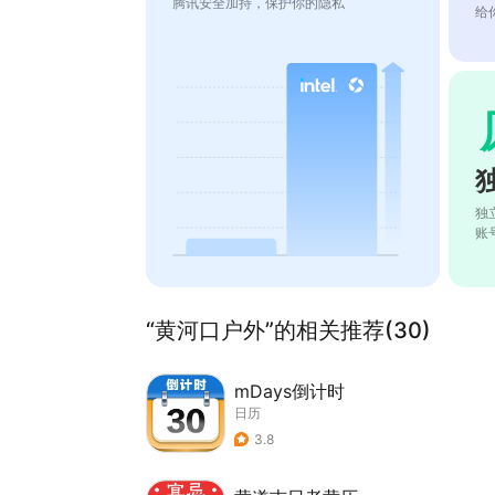
腾讯安全加持，保护你的隐私
给
独
账
“黄河口户外”的相关推荐(30)
mDays倒计时
日历
3.8