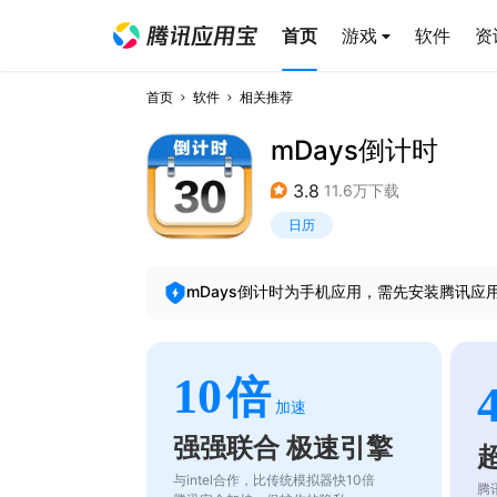
首页
游戏
软件
资
首页
软件
相关推荐
mDays倒计时
3.8
11.6万下载
日历
mDays倒计时
为手机应用，需先安装腾讯应
10
倍
加速
强强联合 极速引擎
与intel合作，比传统模拟器快10倍
腾