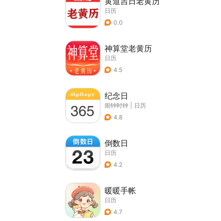
黄道吉日老黄历
日历
0.0
神算堂老黄历
日历
4.5
纪念日
闹钟时钟
|
日历
4.8
倒数日
日历
4.2
暖暖手帐
日历
4.7