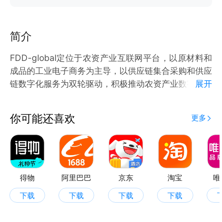
简介
FDD-global定位于农资产业互联网平台，以原材料和
成品的工业电子商务为主导，以供应链集合采购和供应
链数字化服务为双轮驱动，积极推动农资产业数字化生
展开
态体系建设。
现阶段肥多多主要专注于上游原材料的集采交易和数字
你可能还喜欢
更多
供应链服务，以农资生产加工企业为下游客户。肥多多
主要的交易产品包括氯化铵、硫酸铵、尿素、磷酸一
铵、磷酸二铵、氯化钾、硫酸钾、磷酸二氢钾、磷酸二
氢铵等肥料原材料和农药除草剂、杀虫剂、杀菌剂原
药、制剂、农膜等产品。为农资产业上下游提供网上商
得物
阿里巴巴
京东
淘宝
唯
品交易业务。
下载
下载
下载
下载