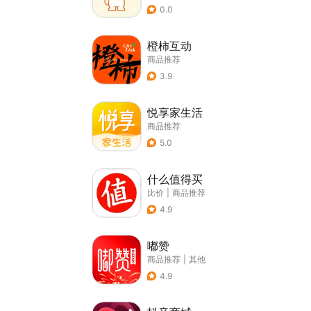
0.0
橙柿互动
商品推荐
3.9
悦享家生活
商品推荐
5.0
什么值得买
比价
|
商品推荐
4.9
嘟赞
商品推荐
|
其他
4.9