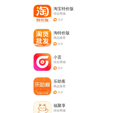
淘宝特价版
综合商城
3.0
淘特价版
商品推荐
0.0
小贡
综合商城
5.0
乐助客
商品推荐
0.0
福聚享
综合商城