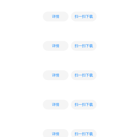
扫一扫下载
详情
扫一扫下载
详情
扫一扫下载
详情
扫一扫下载
详情
扫一扫下载
详情