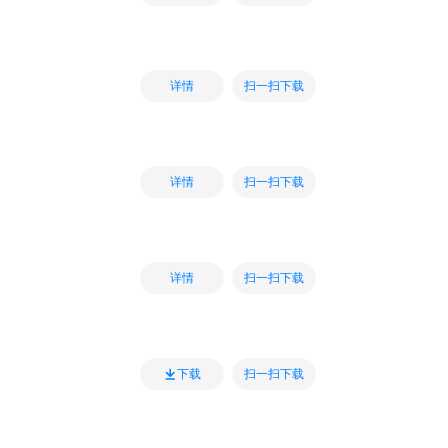
扫一扫下载
详情
扫一扫下载
详情
扫一扫下载
详情
扫一扫下载
下载