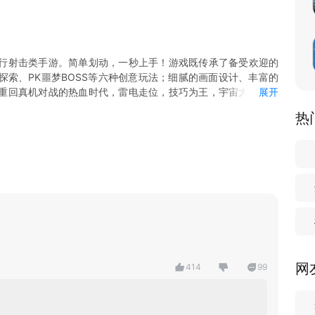
行射击类手游。简单划动，一秒上手！游戏既传承了备受欢迎的
索、PK噩梦BOSS等六种创意玩法；细腻的画面设计、丰富的
重回真机对战的热血时代，雷电走位，技巧为王，宇宙大战一触
展开
热
宇宙。
进，挑战你紧绷的神经。
强者！
意玩法，充实你的碎片时间。
网
414
99
工厂等一众独特的成长系统，不仅塑造能力，更可改变外观及弹