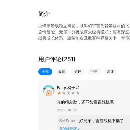
简介
由蜂果游戏独立研发，以科幻宇宙为背景题材的飞
剧情冒险、无尽冲分挑战两大经典模式；更有深空探
战机成长体系、建筑制造及数百种弹幕关卡，带你
即发！
【经典重现 一秒上手】
用户评论(
251
)
经典的“打飞机”游戏，划动手指即可操控战机驰骋
发射弹幕击落敌机，躲避强敌，尽在你的指尖！
全部
最新
好评
中评
差评
【百种关卡 无限挑战】
33个开放冒险章节，数百种游戏关卡，难度层层递
Fairy.橘子🌙
无限挑战大排行，和全服玩家PK谁的战机才是宇宙
空间探索、噩梦远征、BOSS巅峰对决……更多创
真的很差劲，还不如雷霆战机呢
2021-08-26
【全面丰富的成长模式】
升级进阶、六大装备、四大挂载，更有神器、建造
SetSuna
：
好兄弟，雷霆战机下架了
幕特效！用双手创造只属于你的王牌战机！
共
99
条回复