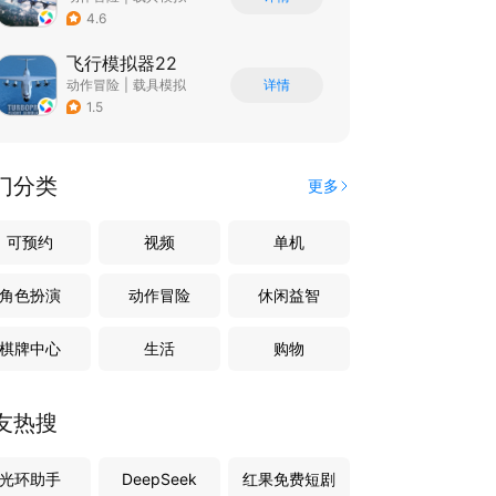
|
飞机
|
写实
4.6
飞行模拟器22
动作冒险
|
载具模拟
详情
|
飞机
|
写实
1.5
门分类
更多
可预约
视频
单机
角色扮演
动作冒险
休闲益智
棋牌中心
生活
购物
友热搜
光环助手
DeepSeek
红果免费短剧