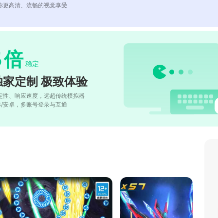
你更高清、流畅的视觉享受
5
倍
稳定
独家定制 极致体验
定性、响应速度，远超传统模拟器
OS/安卓，多账号登录与互通