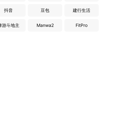
抖音
豆包
建行生活
禅游斗地主
Manwa2
FitPro