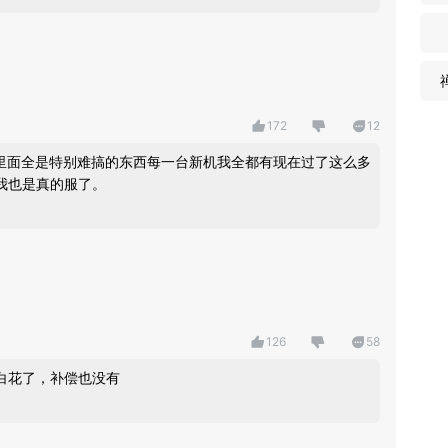
欢以及海量的限时活动火热开启，只等你来一网打尽！
172
12
里面全是特别难搞的东西每一台新机我全都有现在过了这么多
我也是真的服了。
126
58
白花了，补偿也没有