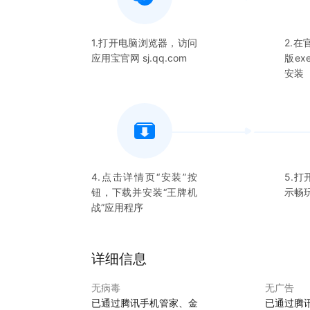
1.打开电脑浏览器，访问
2.
应用宝官网 sj.qq.com
版e
安装
4.点击详情页“安装”按
5.打
钮，下载并安装“
王牌机
示畅
战
”应用程序
详细信息
无病毒
无广告
已通过腾讯手机管家、金
已通过腾