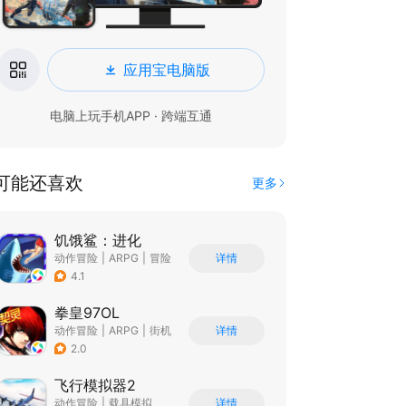
应用宝电脑版
电脑上玩手机APP · 跨端互通
可能还喜欢
更多
饥饿鲨：进化
动作冒险
|
ARPG
|
冒险
详情
|
饥饿鲨
4.1
拳皇97OL
动作冒险
|
ARPG
|
街机
详情
|
拳皇
2.0
飞行模拟器2
动作冒险
|
载具模拟
详情