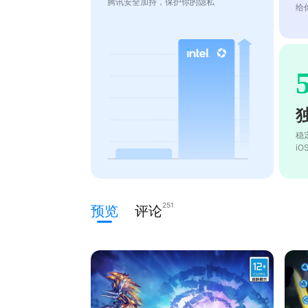
腾讯安全加持，保护你的隐私
给
稳
i
251
预览
评论