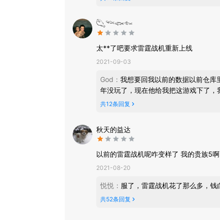
【海量活动 豪礼不停】
百万钻石豪礼，豪华珍稀道具福利送不停！七日狂
𓆡𓆝𓆟𓆜
太**了吧要求雷霆战机重新上线
2021-09-03
God
：
我想要回我以前的数据以前仓库
年没玩了，现在他给我把这游戏下了，
共
12
条回复
秋天的益达
以前的雷霆战机呢咋变样了 我的贵族5啊
2021-08-20
悦悦
：
服了，雷霆战机花了那么多，钱
共
52
条回复