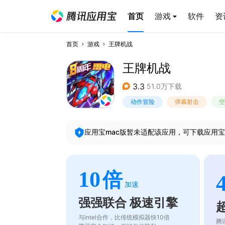
首页
游戏
软件
资
首页
游戏
王牌机战
王牌机战
3.3
51.0万下载
动作冒险
弹幕射击
空
应用宝mac版暂未适配该应用，可下载应用宝
10
倍
加速
强强联合 极速引擎
与intel合作，比传统模拟器快10倍
腾