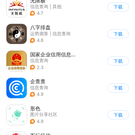
无限极
信息查询
|
其他
下载
4.7
八字排盘
运势测算
|
信息查询
下载
4.8
国家企业信用信息公示系统
信息查询
下载
2.3
企查查
信息查询
下载
4.9
形色
图片分享社区
下载
|
信息查询
4.9