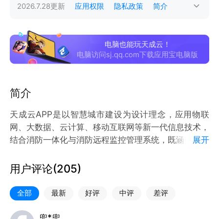
2026.7.28
更新
应用权限
隐私政策
简介
电脑也能玩天成云！
电脑访问sj.qq.com下载应用宝电脑版
简介
天成云APP是以智慧城市建设为设计理念，应用物联
网、大数据、云计算、移动互联网等新一代信息技术，
结合消防一体化与消防远程监控管理系统，既涵盖现有
展开
消防设备的整合方案，又包括满足未来信息化城市消防
建设的升级方案，能够全面实现火灾报警系统的高效运
用户评论(
205
)
作，有效提升整个消防系统的联动协作效率
全部
最新
好评
中评
差评
兜*兜