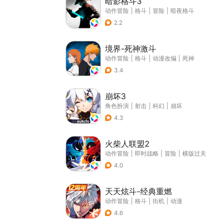
暗影格斗3
动作冒险
|
格斗
|
冒险
|
暗夜格斗
2.2
境界-死神激斗
动作冒险
|
格斗
|
动漫改编
|
死神
3.4
崩坏3
角色扮演
|
射击
|
科幻
|
崩坏
4.3
火柴人联盟2
动作冒险
|
即时战略
|
冒险
|
横版过关
4.0
天天炫斗-经典重燃
动作冒险
|
格斗
|
街机
|
动漫
4.6