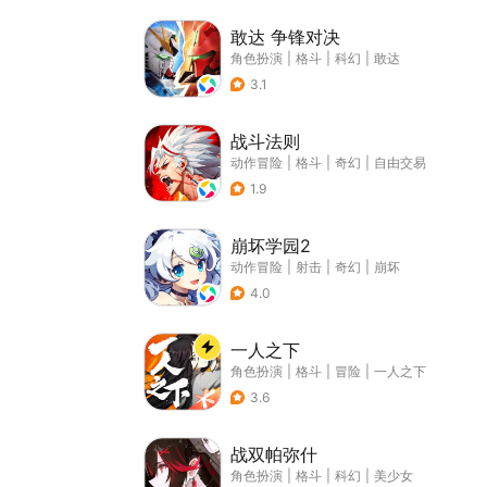
敢达 争锋对决
角色扮演
|
格斗
|
科幻
|
敢达
3.1
战斗法则
动作冒险
|
格斗
|
奇幻
|
自由交易
1.9
崩坏学园2
动作冒险
|
射击
|
奇幻
|
崩坏
4.0
一人之下
角色扮演
|
格斗
|
冒险
|
一人之下
3.6
战双帕弥什
角色扮演
|
格斗
|
科幻
|
美少女