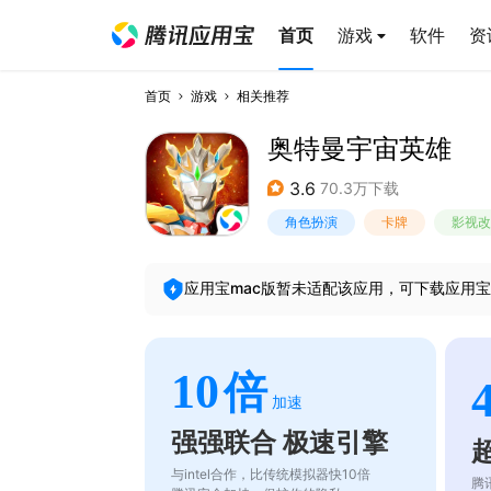
首页
游戏
软件
资
首页
游戏
相关推荐
奥特曼宇宙英雄
3.6
70.3万下载
角色扮演
卡牌
影视改
应用宝mac版暂未适配该应用，可下载应用宝
10
倍
加速
强强联合 极速引擎
与intel合作，比传统模拟器快10倍
腾