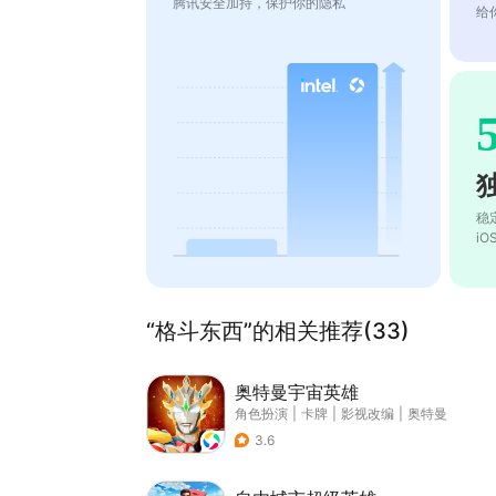
腾讯安全加持，保护你的隐私
给
稳
i
“格斗东西”的相关推荐(33)
奥特曼宇宙英雄
角色扮演
|
卡牌
|
影视改编
|
奥特曼
3.6