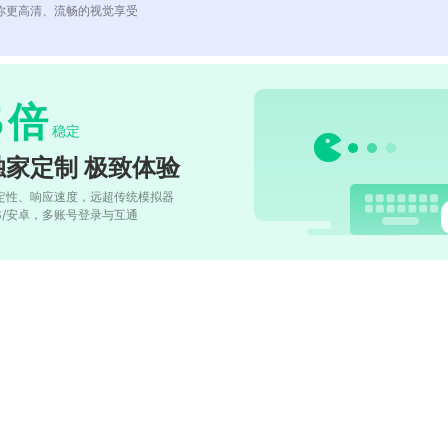
你更高清、流畅的视觉享受
5
倍
稳定
独家定制 极致体验
定性、响应速度，远超传统模拟器
OS/安卓，多账号登录与互通