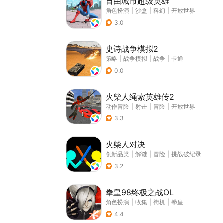
自由城市超级英雄
角色扮演
|
沙盒
|
科幻
|
开放世界
3.0
史诗战争模拟2
策略
|
战争模拟
|
战争
|
卡通
0.0
火柴人绳索英雄传2
动作冒险
|
射击
|
冒险
|
开放世界
3.3
火柴人对决
创新品类
|
解谜
|
冒险
|
挑战破纪录
3.2
拳皇98终极之战OL
角色扮演
|
收集
|
街机
|
拳皇
4.4