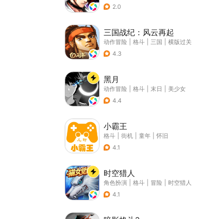
2.0
三国战纪：风云再起
动作冒险
|
格斗
|
三国
|
横版过关
4.3
黑月
动作冒险
|
格斗
|
末日
|
美少女
4.4
小霸王
格斗
|
街机
|
童年
|
怀旧
4.1
时空猎人
角色扮演
|
格斗
|
冒险
|
时空猎人
4.1