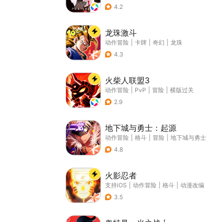
4.2
龙珠激斗
动作冒险
|
卡牌
|
奇幻
|
龙珠
4.3
火柴人联盟3
动作冒险
|
PvP
|
冒险
|
横版过关
2.9
地下城与勇士：起源
动作冒险
|
格斗
|
冒险
|
地下城与勇士
4.8
火影忍者
支持iOS
|
动作冒险
|
格斗
|
动漫改编
3.5