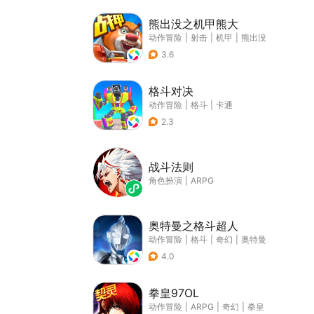
熊出没之机甲熊大
动作冒险
|
射击
|
机甲
|
熊出没
3.6
格斗对决
动作冒险
|
格斗
|
卡通
2.3
战斗法则
角色扮演
|
ARPG
奥特曼之格斗超人
动作冒险
|
格斗
|
奇幻
|
奥特曼
4.0
拳皇97OL
动作冒险
|
ARPG
|
奇幻
|
拳皇