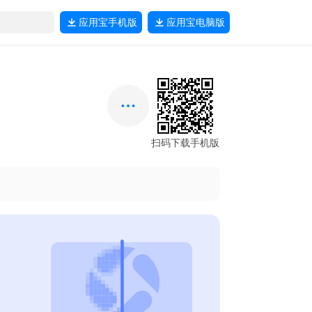
应用宝
手机版
应用宝
电脑版
扫码下载手机版