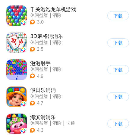
千关泡泡龙单机游戏
休闲益智
|
消除
下载
|
泡泡龙
|
弹射
3.0
3D麻将消消乐
休闲益智
|
消除
下载
2.5
泡泡射手
休闲益智
|
消除
下载
|
泡泡龙
|
多比特
4.9
假日乐消消
休闲益智
|
消除
下载
|
乐元素
4.7
海滨消消乐
休闲益智
|
消除
|
卡通
下载
|
乐元素
4.3