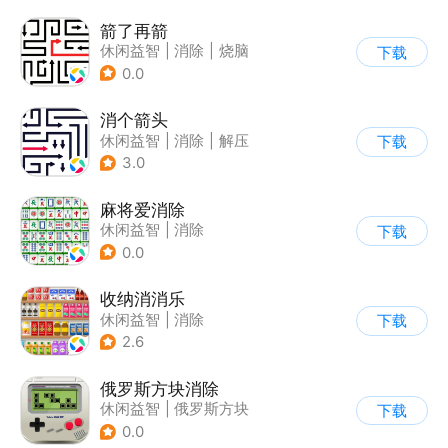
箭了再箭
休闲益智
|
消除
|
烧脑
下载
|
清新
0.0
消个箭头
休闲益智
|
消除
|
解压
下载
|
清新
3.0
麻将爱消除
休闲益智
|
消除
下载
0.0
收纳消消乐
休闲益智
|
消除
下载
2.6
俄罗斯方块消除
休闲益智
|
俄罗斯方块
下载
|
消除
0.0