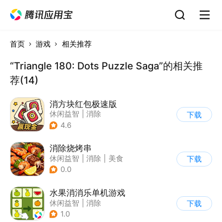
首页
游戏
相关推荐
“Triangle 180: Dots Puzzle Saga”的相关推
荐(14)
消方块红包极速版
休闲益智
|
消除
下载
|
积分网赚
4.6
消除烧烤串
休闲益智
|
消除
|
美食
下载
|
清新
0.0
水果消消乐单机游戏
休闲益智
|
消除
下载
1.0