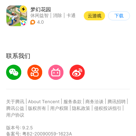
梦幻花园
休闲益智
|
消除
|
卡通
云游戏
下载
|
创梦天地
4.0
联系我们
|
|
|
|
|
关于腾讯
About Tencent
服务条款
商务洽谈
腾讯招聘
|
|
|
|
|
腾讯公益
版权所有
用户权限
隐私政策
侵权投诉指引
用户协议
版本号:
9.2.5
备案号: 粤B2-20090059-1623A