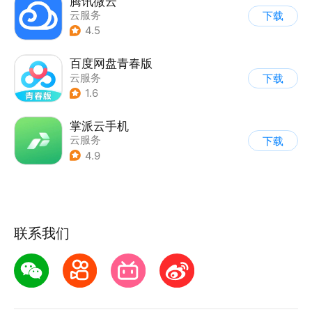
腾讯微云
云服务
下载
4.5
百度网盘青春版
云服务
下载
1.6
掌派云手机
云服务
下载
4.9
联系我们