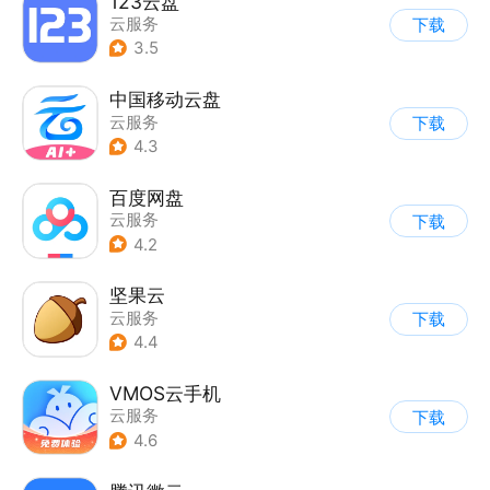
123云盘
云服务
下载
3.5
中国移动云盘
云服务
下载
4.3
百度网盘
云服务
下载
4.2
坚果云
云服务
下载
4.4
VMOS云手机
云服务
下载
4.6